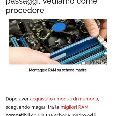
passaggi. Vediamo come
procedere.
Montaggio RAM su scheda madre.
Dopo aver
acquistato i moduli di memoria
,
scegliendo magari tra le
migliori RAM
compatibili
con la tua scheda madre ed il