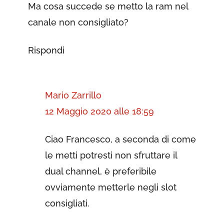
Ma cosa succede se metto la ram nel
canale non consigliato?
Rispondi
Mario Zarrillo
12 Maggio 2020 alle 18:59
Ciao Francesco, a seconda di come
le metti potresti non sfruttare il
dual channel, è preferibile
ovviamente metterle negli slot
consigliati.