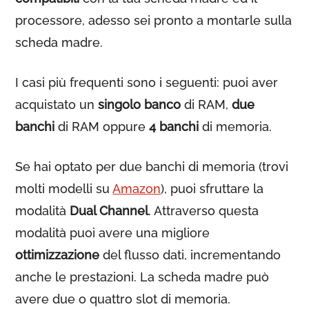
processore, adesso sei pronto a montarle sulla
scheda madre.
I casi più frequenti sono i seguenti: puoi aver
acquistato un
singolo banco
di RAM,
due
banchi
di RAM oppure
4 banchi
di memoria.
Se hai optato per due banchi di memoria (trovi
molti modelli su
Amazon
), puoi sfruttare la
modalità
Dual Channel
. Attraverso questa
modalità puoi avere una migliore
ottimizzazione
del flusso dati, incrementando
anche le prestazioni. La scheda madre può
avere due o quattro slot di memoria.