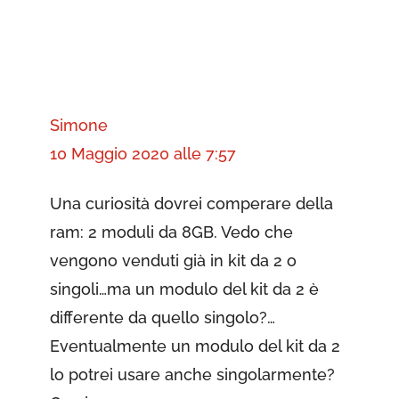
Simone
10 Maggio 2020 alle 7:57
Una curiosità dovrei comperare della
ram: 2 moduli da 8GB. Vedo che
vengono venduti già in kit da 2 o
singoli…ma un modulo del kit da 2 è
differente da quello singolo?…
Eventualmente un modulo del kit da 2
lo potrei usare anche singolarmente?