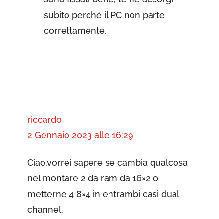
subito perché il PC non parte
correttamente.
riccardo
2 Gennaio 2023 alle 16:29
Ciao,vorrei sapere se cambia qualcosa
nel montare 2 da ram da 16×2 o
metterne 4 8×4 in entrambi casi dual
channel.