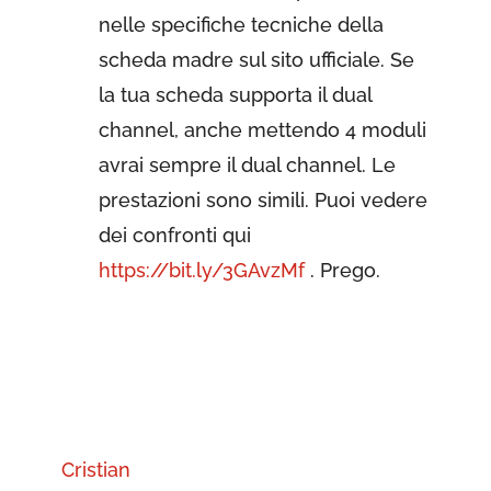
nelle specifiche tecniche della
scheda madre sul sito ufficiale. Se
la tua scheda supporta il dual
channel, anche mettendo 4 moduli
avrai sempre il dual channel. Le
prestazioni sono simili. Puoi vedere
dei confronti qui
https://bit.ly/3GAvzMf
. Prego.
Cristian