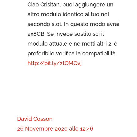
Ciao Crisitan, puoi aggiungere un
altro modulo identico al tuo nel
secondo slot. In questo modo avrai
2x8GB. Se invece sostituisci il
modulo attuale e ne metti altri 2, è
preferibile verifica la compatibilità
http://bit.ly/2tOMQvj
David Cosson
26 Novembre 2020 alle 12:46