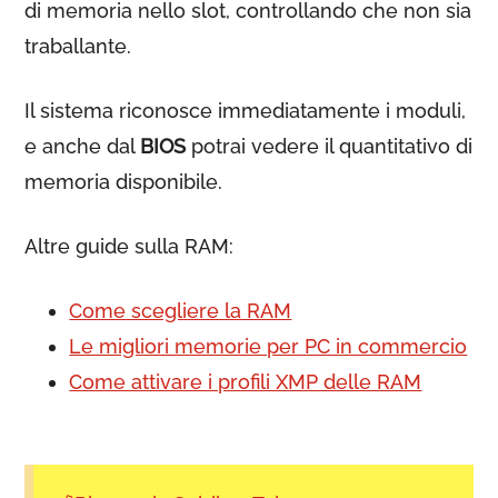
di memoria nello slot, controllando che non sia
traballante.
Il sistema riconosce immediatamente i moduli,
e anche dal
BIOS
potrai vedere il quantitativo di
memoria disponibile.
Altre guide sulla RAM:
Come scegliere la RAM
Le migliori memorie per PC in commercio
Come attivare i profili XMP delle RAM