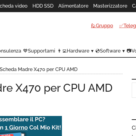
cheda video
HDD SSD
Alimentatore
Masterizzatore
C
🙋Gruppo
✅Tele
onsulenza
💙Supportami
👨‍💻Hardware
💿Software
📷Vo
 Scheda Madre X470 per CPU AMD
dre X470 per CPU AMD
C