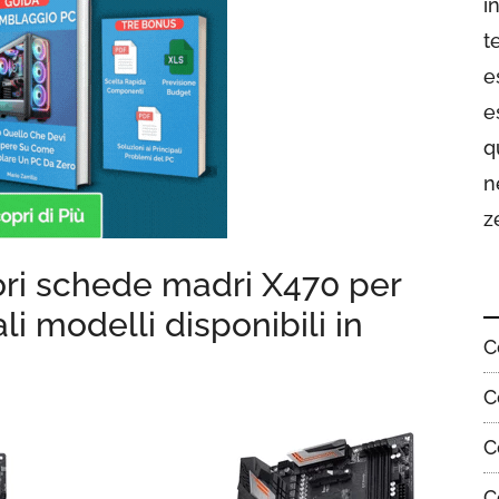
i
t
e
e
q
n
z
ori schede madri X470 per
li modelli disponibili in
C
C
C
C