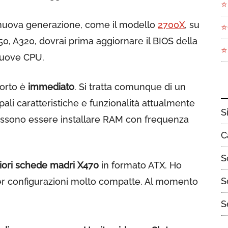
⭐
nuova generazione, come il modello
2700X
, su
⭐
, A320, dovrai prima aggiornare il BIOS della
⭐
nuove CPU.
porto è
immediato
. Si tratta comunque di un
pali caratteristiche e funzionalità attualmente
S
 possono essere installare RAM con frequenza
C
S
iori schede madri X470
in formato ATX. Ho
S
per configurazioni molto compatte. Al momento
S