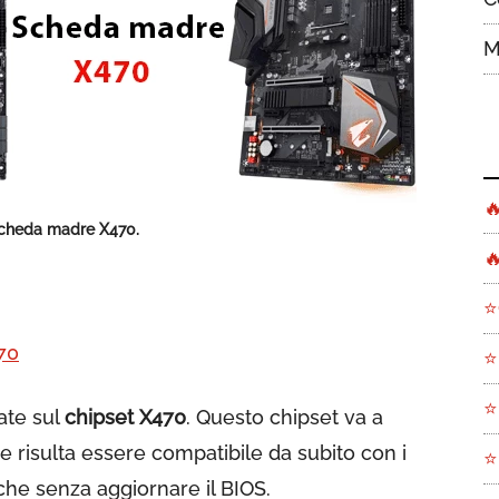
M

scheda madre X470.

⭐
570
⭐
⭐
ate sul
chipset X470
. Questo chipset va a
e risulta essere compatibile da subito con i
⭐
he senza aggiornare il BIOS.