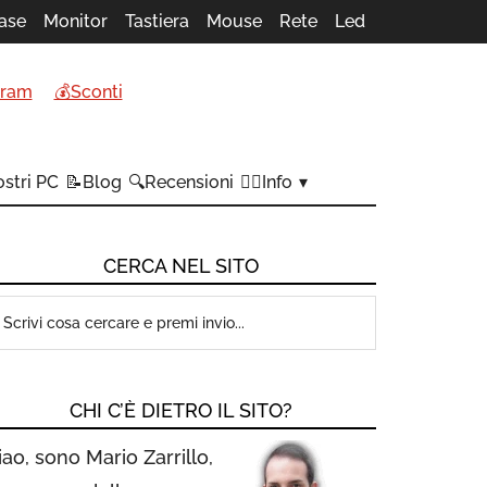
ase
Monitor
Tastiera
Mouse
Rete
Led
gram
💰Sconti
stri PC
📝Blog
🔍Recensioni
🙋‍♂️Info
CERCA NEL SITO
CHI C’È DIETRO IL SITO?
iao, sono Mario Zarrillo,