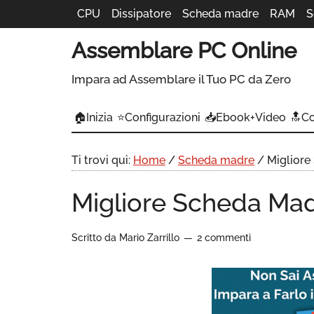
CPU
Dissipatore
Scheda madre
RAM
S
Assemblare PC Online
Impara ad Assemblare il Tuo PC da Zero
🏠Inizia
⭐Configurazioni
📥Ebook+Video
🔝C
Ti trovi qui:
Home
/
Scheda madre
/
Migliore
Migliore Scheda Ma
Scritto da
Mario Zarrillo
2 commenti