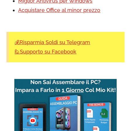
Miglior Antivirus per Windows
Acquistare Office al minor prezzo
💰Risparmia Soldi su Telegram
🙋Supporto su Facebook