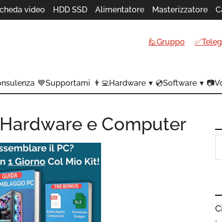
cheda video
HDD SSD
Alimentatore
Masterizzatore
C
🙋Gruppo
✅Tele
onsulenza
💙Supportami
👨‍💻Hardware
💿Software
📷Vo
 Hardware e Computer
C