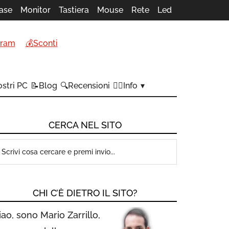
ase
Monitor
Tastiera
Mouse
Rete
Led
gram
💰Sconti
stri PC
📝Blog
🔍Recensioni
🙋‍♂️Info
CERCA NEL SITO
CHI C’È DIETRO IL SITO?
iao, sono Mario Zarrillo,