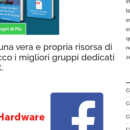
i
t
e
e
q
na vera e propria risorsa di
n
co i migliori gruppi dedicati
z
.
C
C
C
C