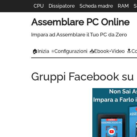
CPU
Dissipatore
Scheda madre
RAM
S
Assemblare PC Online
Impara ad Assemblare il Tuo PC da Zero
🏠Inizia
⭐Configurazioni
📥Ebook+Video
🔝C
Gruppi Facebook su