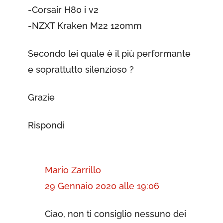
-Corsair H80 i v2
-NZXT Kraken M22 120mm
Secondo lei quale è il più performante
e soprattutto silenzioso ?
Grazie
Rispondi
Mario Zarrillo
29 Gennaio 2020 alle 19:06
Vuoi Risparmiare Soldi?
✖
Entra qui nel Canale Telegram
Ciao, non ti consiglio nessuno dei