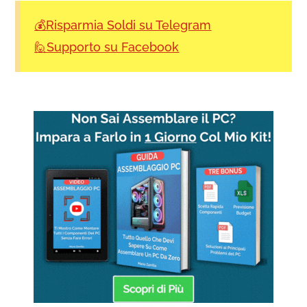
💰Risparmia Soldi su Telegram
🙋Supporto su Facebook