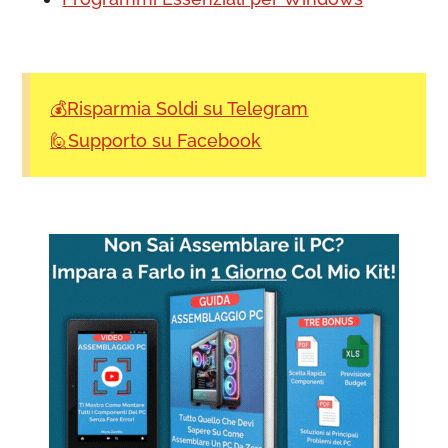
💰Risparmia Soldi su Telegram
🙋Supporto su Facebook