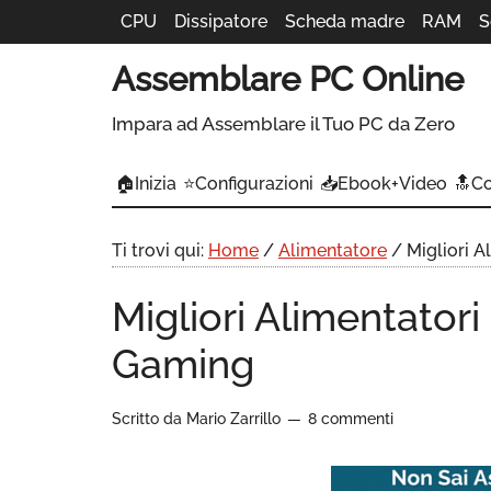
CPU
Dissipatore
Scheda madre
RAM
S
Assemblare PC Online
Impara ad Assemblare il Tuo PC da Zero
🏠Inizia
⭐Configurazioni
📥Ebook+Video
🔝C
Ti trovi qui:
Home
/
Alimentatore
/
Migliori A
Migliori Alimentatori
Gaming
Scritto da
Mario Zarrillo
8 commenti