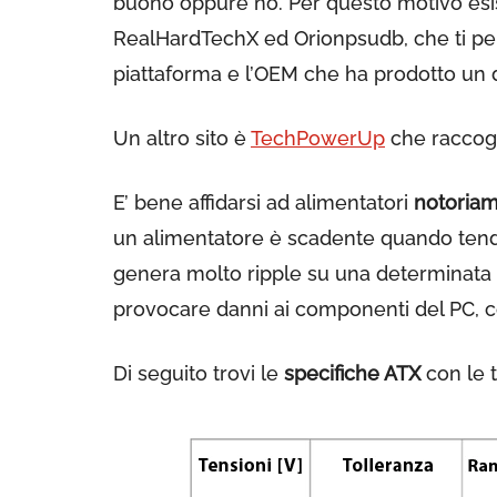
buono oppure no. Per questo motivo esist
RealHardTechX ed Orionpsudb, che ti p
piattaforma e l’OEM che ha prodotto un
Un altro sito è
TechPowerUp
che raccogl
E’ bene affidarsi ad alimentatori
notoriam
un alimentatore è scadente quando tend
genera molto ripple su una determinata u
provocare danni ai componenti del PC, c
Di seguito trovi le
specifiche ATX
con le 