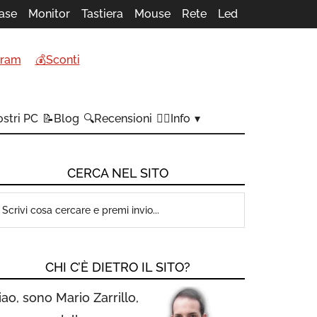
ase
Monitor
Tastiera
Mouse
Rete
Led
gram
💰Sconti
stri PC
📝Blog
🔍Recensioni
🙋‍♂️Info
CERCA NEL SITO
CHI C’È DIETRO IL SITO?
iao, sono Mario Zarrillo,