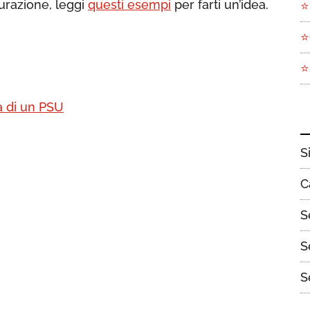
gurazione, leggi
questi esempi
per farti un’idea.
⭐
⭐
⭐
à di un PSU
S
C
S
S
S