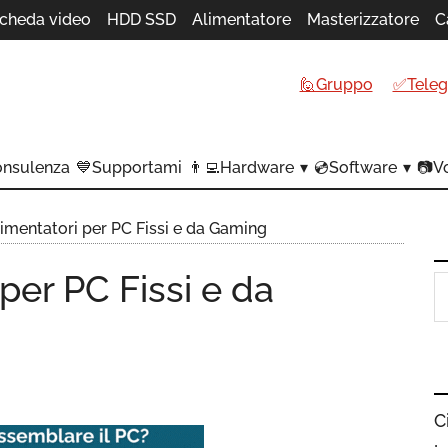
cheda video
HDD SSD
Alimentatore
Masterizzatore
C
🙋Gruppo
✅Tele
onsulenza
💙Supportami
👨‍💻Hardware
💿Software
📷Vo
limentatori per PC Fissi e da Gaming
 per PC Fissi e da
C