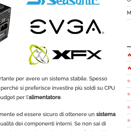
M


tante per avere un sistema stabile. Spesso
⭐
erché si preferisce investire più soldi su CPU
⭐
udget per l’
alimentatore
.
⭐
amente ed essere sicuro di ottenere un
sistema
⭐
qualità dei componenti interni. Se non sai di