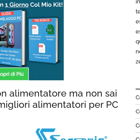
i
t
e
e
q
n
z
uon alimentatore ma non sai
C
migliori alimentatori per PC
C
C
C