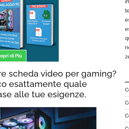
i
t
e
e
q
n
z
re scheda video per gaming?
dico esattamente quale
C
se alle tue esigenze.
C
C
C