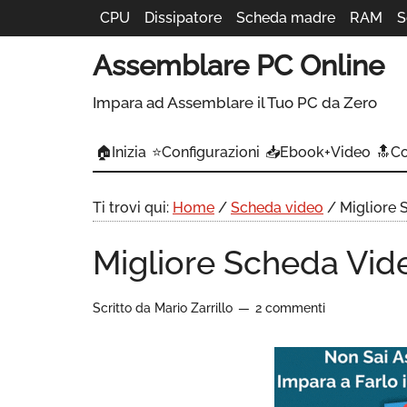
CPU
Dissipatore
Scheda madre
RAM
S
Assemblare PC Online
Impara ad Assemblare il Tuo PC da Zero
🏠Inizia
⭐Configurazioni
📥Ebook+Video
🔝C
Ti trovi qui:
Home
/
Scheda video
/
Migliore 
Migliore Scheda Vid
Scritto da
Mario Zarrillo
2 commenti