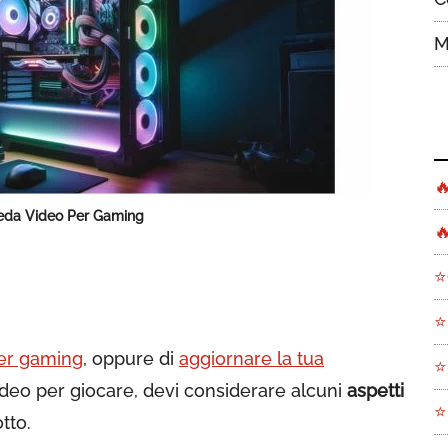
M

heda Video Per Gaming

⭐
⭐
er gaming
, oppure di
aggiornare la tua
⭐
eo per giocare, devi considerare alcuni
aspetti
⭐
tto.