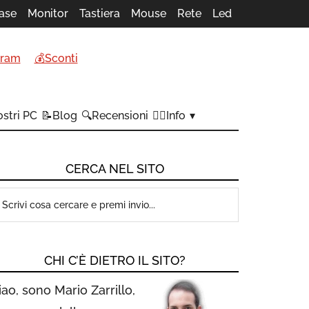
ase
Monitor
Tastiera
Mouse
Rete
Led
gram
💰Sconti
stri PC
📝Blog
🔍Recensioni
🙋‍♂️Info
CERCA NEL SITO
CHI C’È DIETRO IL SITO?
iao, sono Mario Zarrillo,