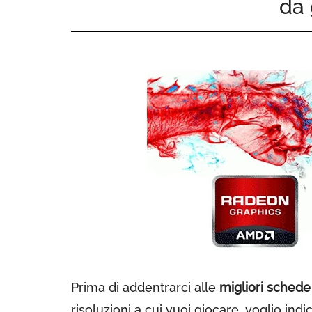
da
Prima di addentrarci alle
migliori sched
risoluzioni a cui vuoi giocare, voglio indi