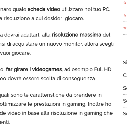
⭐
inare quale
scheda video
utilizzare nel tuo PC,
⭐
a risoluzione a cui desideri giocare.
⭐
ra dovrai adattarti alla
risoluzione massima
del
nsi di acquistare un nuovo monitor, allora scegli
 vuoi giocare.
S
uoi
far girare i videogames
, ad esempio Full HD
C
deo dovrà essere scelta di conseguenza.
S
quali sono le caratteristiche da prendere in
S
 ottimizzare le prestazioni in gaming. Inoltre ho
de video in base alla risoluzione in gaming che
S
enti.