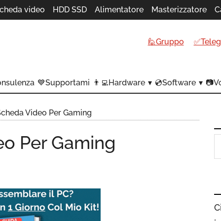
cheda video
HDD SSD
Alimentatore
Masterizzatore
C
🙋Gruppo
✅Tele
onsulenza
💙Supportami
👨‍💻Hardware
💿Software
📷Vo
Scheda Video Per Gaming
eo Per Gaming
C