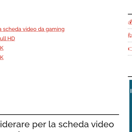

 la scheda video da gaming

ull HD
2K

4K
siderare per la scheda video